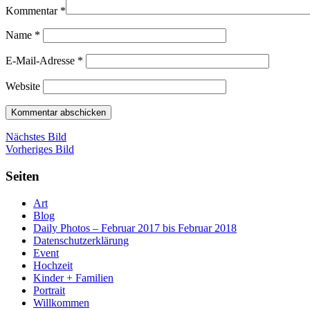
Kommentar
*
Name
*
E-Mail-Adresse
*
Website
Nächstes Bild
Vorheriges Bild
Seiten
Art
Blog
Daily Photos – Februar 2017 bis Februar 2018
Datenschutzerklärung
Event
Hochzeit
Kinder + Familien
Portrait
Willkommen